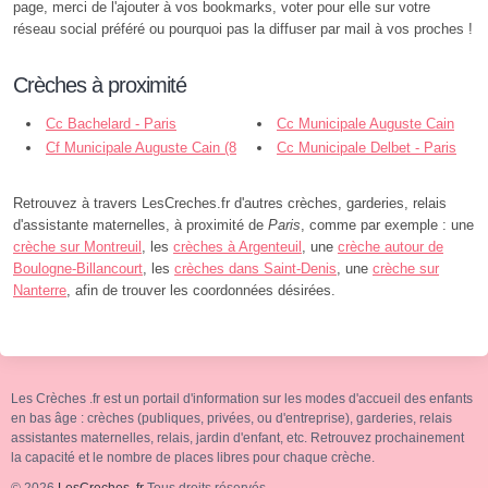
page, merci de l'ajouter à vos bookmarks, voter pour elle sur votre
réseau social préféré ou pourquoi pas la diffuser par mail à vos proches !
Crèches à proximité
Cc Bachelard - Paris
Cc Municipale Auguste Cain
Cf Municipale Auguste Cain (8
(14 Rue Auguste Cain - Paris
Cc Municipale Delbet - Paris
Rue Auguste Cain - Paris
Retrouvez à travers LesCreches.fr d'autres crèches, garderies, relais
d'assistante maternelles, à proximité de
Paris
, comme par exemple : une
crèche sur Montreuil
, les
crèches à Argenteuil
, une
crèche autour de
Boulogne-Billancourt
, les
crèches dans Saint-Denis
, une
crèche sur
Nanterre
, afin de trouver les coordonnées désirées.
Les Crèches .fr est un portail d'information sur les modes d'accueil des enfants
en bas âge : crèches (publiques, privées, ou d'entreprise), garderies, relais
assistantes maternelles, relais, jardin d'enfant, etc. Retrouvez prochainement
la capacité et le nombre de places libres pour chaque crèche.
© 2026
LesCreches .fr
Tous droits réservés