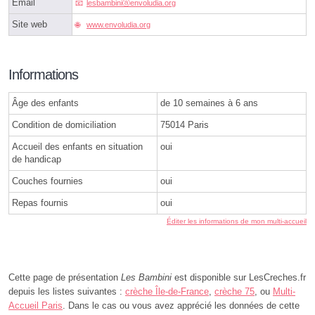
Email
lesbambiniⓐenvoludia.org
Site web
www.envoludia.org
Informations
Âge des enfants
de 10 semaines à 6 ans
Condition de domiciliation
75014 Paris
Accueil des enfants en situation
oui
de handicap
Couches fournies
oui
Repas fournis
oui
Éditer les informations de mon multi-accueil
Cette page de présentation
Les Bambini
est disponible sur LesCreches.fr
depuis les listes suivantes :
crèche Île-de-France
,
crèche 75
, ou
Multi-
Accueil Paris
. Dans le cas ou vous avez apprécié les données de cette