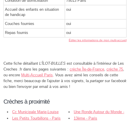
Condition de domiciliation
75013 Paris
Accueil des enfants en situation
oui
de handicap
Couches fournies
oui
Repas fournis
oui
Éditer les informations de mon multi-accueil
Cette fiche détaillant
L'ÎLOT-BULLES
est consultable à l'intérieur de Les
Creches .fr dans les pages suivantes :
crèche Île-de-France
,
crèche 75
,
ou encore
Multi-Accueil Paris
. Vous avez aimé les conseils de cette
fiche, merci beaucoup de l'ajouter à vos signets, la
partager
sur
facebook
ou bien l'envoyer par email à vos amis !
Crèches à proximité
Cc Municipale Marie-Louise
Une Ronde Autour du Monde -
Dubreil-Jacotin - Paris
Les Petits Tourbillons - Paris
Paris
13ème - Paris