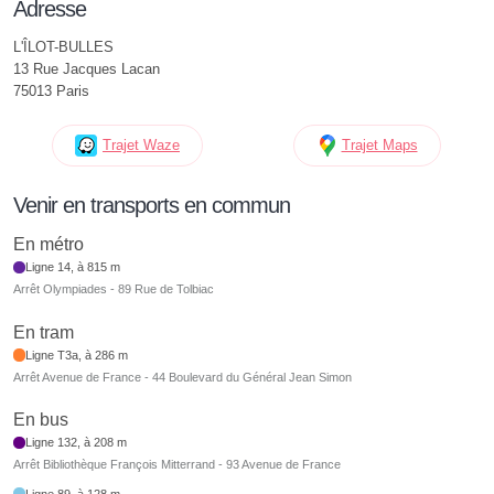
Adresse
L'ÎLOT-BULLES
13 Rue Jacques Lacan
75013 Paris
Trajet Waze
Trajet Maps
Venir en transports en commun
En métro
Ligne 14, à 815 m
Arrêt Olympiades - 89 Rue de Tolbiac
En tram
Ligne T3a, à 286 m
Arrêt Avenue de France - 44 Boulevard du Général Jean Simon
En bus
Ligne 132, à 208 m
Arrêt Bibliothèque François Mitterrand - 93 Avenue de France
Ligne 89, à 128 m