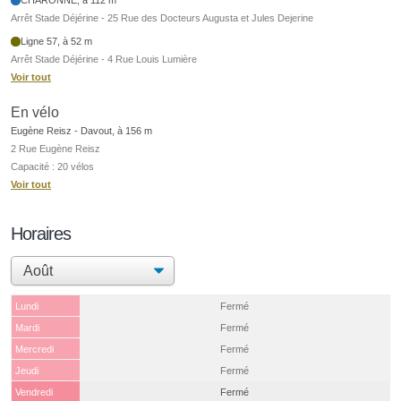
Arrêt Stade Déjérine - 25 Rue des Docteurs Augusta et Jules Dejerine
Ligne 57, à 52 m
Arrêt Stade Déjérine - 4 Rue Louis Lumière
Voir tout
En vélo
Eugène Reisz - Davout, à 156 m
2 Rue Eugène Reisz
Capacité : 20 vélos
Voir tout
Horaires
Lundi
Fermé
Mardi
Fermé
Mercredi
Fermé
Jeudi
Fermé
Vendredi
Fermé