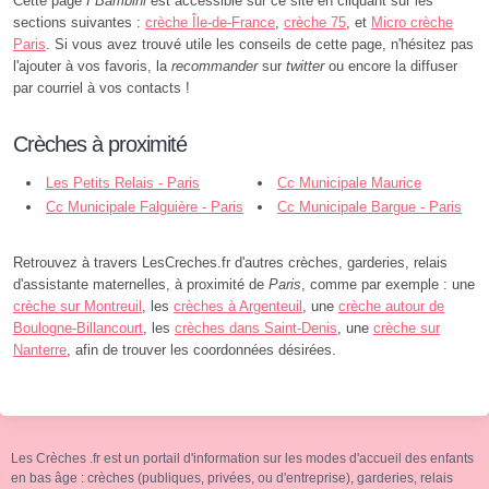
Cette page
I Bambini
est accessible sur ce site en cliquant sur les
sections suivantes :
crèche Île-de-France
,
crèche 75
, et
Micro crèche
Paris
. Si vous avez trouvé utile les conseils de cette page, n'hésitez pas
l'ajouter à vos favoris, la
recommander
sur
twitter
ou encore la diffuser
par courriel à vos contacts !
Crèches à proximité
Les Petits Relais - Paris
Cc Municipale Maurice
Cc Municipale Falguière - Paris
Maignen - Paris
Cc Municipale Bargue - Paris
Retrouvez à travers LesCreches.fr d'autres crèches, garderies, relais
d'assistante maternelles, à proximité de
Paris
, comme par exemple : une
crèche sur Montreuil
, les
crèches à Argenteuil
, une
crèche autour de
Boulogne-Billancourt
, les
crèches dans Saint-Denis
, une
crèche sur
Nanterre
, afin de trouver les coordonnées désirées.
Les Crèches .fr est un portail d'information sur les modes d'accueil des enfants
en bas âge : crèches (publiques, privées, ou d'entreprise), garderies, relais