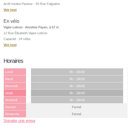
Arrêt Institut Pasteur - 93 Rue Falguière
Voir tout
En vélo
Vigée-Lebrun - Anselme Payen, à 67 m
12 Rue Élisabeth Vigee-Lebrun
Capacité : 24 vélos
Voir tout
Horaires
Lundi
8h - 18h30
Mardi
8h - 18h30
Mercredi
8h - 18h30
Jeudi
8h - 18h30
Vendredi
8h - 18h30
Samedi
Fermé
Dimanche
Fermé
Signaler une erreur