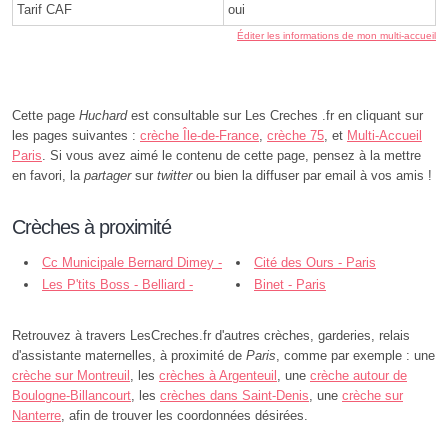
Tarif CAF
oui
Éditer les informations de mon multi-accueil
Cette page
Huchard
est consultable sur Les Creches .fr en cliquant sur
les pages suivantes :
crèche Île-de-France
,
crèche 75
, et
Multi-Accueil
Paris
. Si vous avez aimé le contenu de cette page, pensez à la mettre
en favori, la
partager
sur
twitter
ou bien la diffuser par email à vos amis !
Crèches à proximité
Cc Municipale Bernard Dimey -
Cité des Ours - Paris
Paris
Les P'tits Boss - Belliard -
Binet - Paris
Paris
Retrouvez à travers LesCreches.fr d'autres crèches, garderies, relais
d'assistante maternelles, à proximité de
Paris
, comme par exemple : une
crèche sur Montreuil
, les
crèches à Argenteuil
, une
crèche autour de
Boulogne-Billancourt
, les
crèches dans Saint-Denis
, une
crèche sur
Nanterre
, afin de trouver les coordonnées désirées.