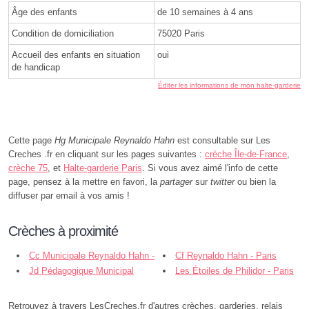
Âge des enfants
de 10 semaines à 4 ans
Condition de domiciliation
75020 Paris
Accueil des enfants en situation
oui
de handicap
Éditer les informations de mon halte-garderie
Cette page
Hg Municipale Reynaldo Hahn
est consultable sur Les
Creches .fr en cliquant sur les pages suivantes :
crèche Île-de-France
,
crèche 75
, et
Halte-garderie Paris
. Si vous avez aimé l'info de cette
page, pensez à la mettre en favori, la
partager
sur
twitter
ou bien la
diffuser par email à vos amis !
Crèches à proximité
Cc Municipale Reynaldo Hahn -
Cf Reynaldo Hahn - Paris
Paris
Jd Pédagogique Municipal
Les Étoiles de Philidor - Paris
Schubert - Paris
Retrouvez à travers LesCreches.fr d'autres crèches, garderies, relais