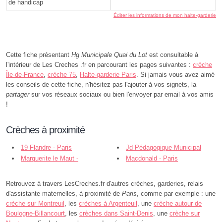
de handicap
Éditer les informations de mon halte-garderie
Cette fiche présentant
Hg Municipale Quai du Lot
est consultable à
l'intérieur de Les Creches .fr en parcourant les pages suivantes :
crèche
Île-de-France
,
crèche 75
,
Halte-garderie Paris
. Si jamais vous avez aimé
les conseils de cette fiche, n'hésitez pas l'ajouter à vos signets, la
partager
sur vos réseaux sociaux ou bien l'envoyer par email à vos amis
!
Crèches à proximité
19 Flandre - Paris
Jd Pédagogique Municipal
Marguerite le Maut -
Alphonse Karr - Paris
Macdonald - Paris
Aubervilliers
Retrouvez à travers LesCreches.fr d'autres crèches, garderies, relais
d'assistante maternelles, à proximité de
Paris
, comme par exemple : une
crèche sur Montreuil
, les
crèches à Argenteuil
, une
crèche autour de
Boulogne-Billancourt
, les
crèches dans Saint-Denis
, une
crèche sur