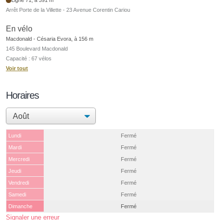
Arrêt Porte de la Villette - 23 Avenue Corentin Cariou
En vélo
Macdonald - Césaria Evora, à 156 m
145 Boulevard Macdonald
Capacité : 67 vélos
Voir tout
Horaires
Lundi
Fermé
Mardi
Fermé
Mercredi
Fermé
Jeudi
Fermé
Vendredi
Fermé
Samedi
Fermé
Dimanche
Fermé
Signaler une erreur