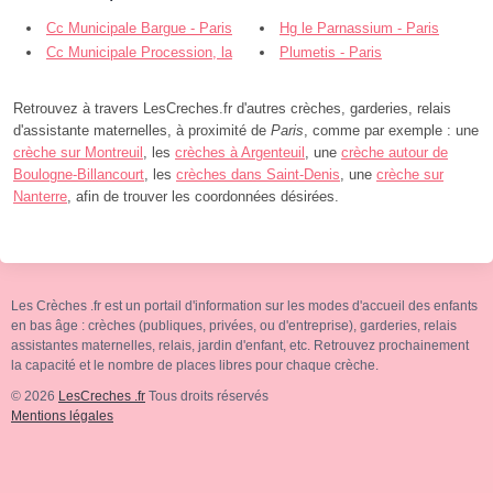
Cc Municipale Bargue - Paris
Hg le Parnassium - Paris
Cc Municipale Procession, la
Plumetis - Paris
Quintinie - Paris
Retrouvez à travers LesCreches.fr d'autres crèches, garderies, relais
d'assistante maternelles, à proximité de
Paris
, comme par exemple : une
crèche sur Montreuil
, les
crèches à Argenteuil
, une
crèche autour de
Boulogne-Billancourt
, les
crèches dans Saint-Denis
, une
crèche sur
Nanterre
, afin de trouver les coordonnées désirées.
Les Crèches .fr est un portail d'information sur les modes d'accueil des enfants
en bas âge : crèches (publiques, privées, ou d'entreprise), garderies, relais
assistantes maternelles, relais, jardin d'enfant, etc. Retrouvez prochainement
la capacité et le nombre de places libres pour chaque crèche.
© 2026
LesCreches .fr
Tous droits réservés
Mentions légales