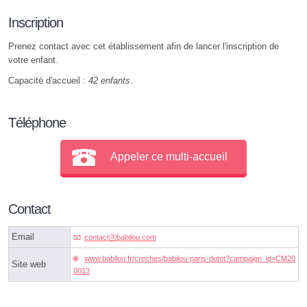
Inscription
Prenez contact avec cet établissement afin de lancer l'inscription de
votre enfant.
Capacité d'accueil :
42 enfants
.
Téléphone
Appeler ce multi-accueil
Contact
Email
contactⓐbabilou.com
www.babilou.fr/creches/babilou-paris-dutot?campaign_id=CM20
Site web
0013