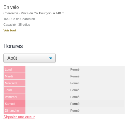
En vélo
Charenton - Place du Col Bourgoin, à 148 m
164 Rue de Charenton
Capacité : 35 vélos
Voir tout
Horaires
Lundi
Fermé
Mardi
Fermé
Mercredi
Fermé
Jeudi
Fermé
Vendredi
Fermé
Samedi
Fermé
Dimanche
Fermé
Signaler une erreur