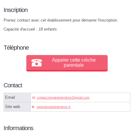
Inscription
Prenez contact avec cet établissement pour démarrer l'inscription.
Capacité d'accueil :
18 enfants
.
Téléphone
Appeler cette crèche
parentale
Contact
Email
contact.lespiedstendresⓐgmail.com
Site web
www.lespiedstendres.fr
Informations