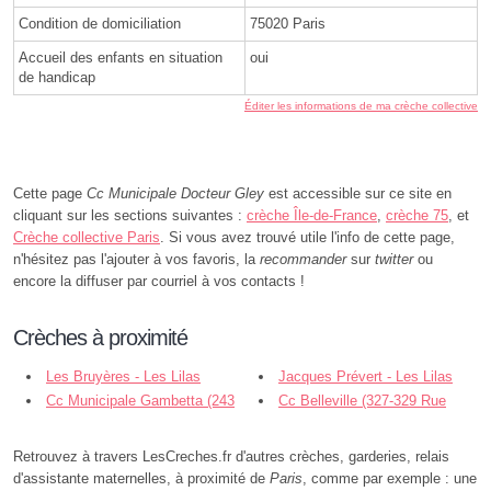
Condition de domiciliation
75020 Paris
Accueil des enfants en situation
oui
de handicap
Éditer les informations de ma crèche collective
Cette page
Cc Municipale Docteur Gley
est accessible sur ce site en
cliquant sur les sections suivantes :
crèche Île-de-France
,
crèche 75
, et
Crèche collective Paris
. Si vous avez trouvé utile l'info de cette page,
n'hésitez pas l'ajouter à vos favoris, la
recommander
sur
twitter
ou
encore la diffuser par courriel à vos contacts !
Crèches à proximité
Les Bruyères - Les Lilas
Jacques Prévert - Les Lilas
Cc Municipale Gambetta (243
Cc Belleville (327-329 Rue
Avenue Gambetta), Tourelles - Paris
Belleville), Les Maussins - Paris
Retrouvez à travers LesCreches.fr d'autres crèches, garderies, relais
d'assistante maternelles, à proximité de
Paris
, comme par exemple : une