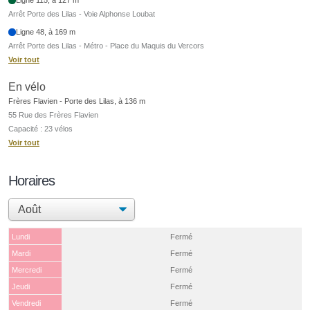
Arrêt Porte des Lilas - Voie Alphonse Loubat
Ligne 48, à 169 m
Arrêt Porte des Lilas - Métro - Place du Maquis du Vercors
Voir tout
En vélo
Frères Flavien - Porte des Lilas, à 136 m
55 Rue des Frères Flavien
Capacité : 23 vélos
Voir tout
Horaires
Lundi
Fermé
Mardi
Fermé
Mercredi
Fermé
Jeudi
Fermé
Vendredi
Fermé