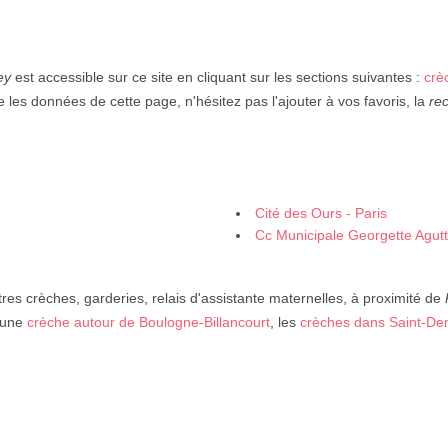
ey
est accessible sur ce site en cliquant sur les sections suivantes :
crè
le les données de cette page, n'hésitez pas l'ajouter à vos favoris, la
re
Cité des Ours - Paris
Cc Municipale Georgette Agutt
res crèches, garderies, relais d'assistante maternelles, à proximité de
 une
crèche autour de Boulogne-Billancourt
, les
crèches dans Saint-De