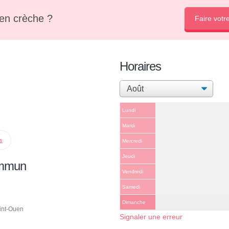
en crèche ?
Faire votr
Horaires
Lundi
Mardi
ps
Mercredi
Jeudi
ommun
Vendredi
Samedi
Dimanche
aint-Ouen
Signaler une erreur