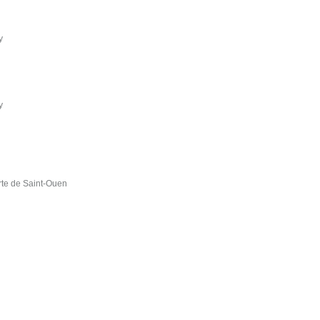
y
y
rte de Saint-Ouen