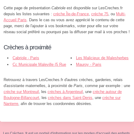
Cette page de présentation
Cabriole
est disponible sur LesCreches.fr
depuis les listes suivantes :
crèche Île-de-France
,
crèche 75
, ou
Multi-
Accueil Paris
. Dans le cas ou vous avez apprécié le contenu de cette
page, merci de l'ajouter à vos bookmarks, voter pour elle sur votre
réseau social préféré ou pourquoi pas la diffuser par mail à vos proches !
Crèches à proximité
Cabriole - Paris
Les Malicieux de Malesherbes
Cc Municipale Maleville (5 Rue
- Paris
Mauroy - Paris
Maleville - Paris
Retrouvez à travers LesCreches.fr d'autres crèches, garderies, relais
d'assistante maternelles, à proximité de
Paris
, comme par exemple : une
crèche sur Montreuil
, les
crèches à Argenteuil
, une
crèche autour de
Boulogne-Billancourt
, les
crèches dans Saint-Denis
, une
crèche sur
Nanterre
, afin de trouver les coordonnées désirées.
Les Crèches .fr est un portail d'information sur les modes d'accueil des enfants