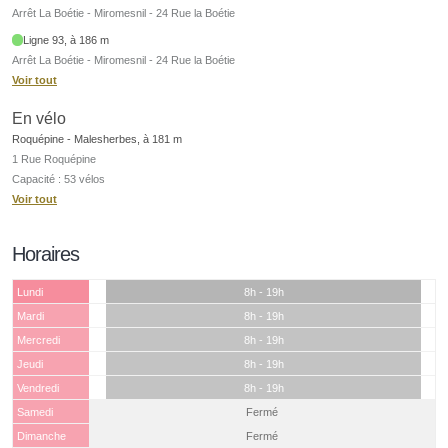
Arrêt La Boétie - Miromesnil - 24 Rue la Boétie
Ligne 93, à 186 m
Arrêt La Boétie - Miromesnil - 24 Rue la Boétie
Voir tout
En vélo
Roquépine - Malesherbes, à 181 m
1 Rue Roquépine
Capacité : 53 vélos
Voir tout
Horaires
Lundi
8h - 19h
Mardi
8h - 19h
Mercredi
8h - 19h
Jeudi
8h - 19h
Vendredi
8h - 19h
Samedi
Fermé
Dimanche
Fermé