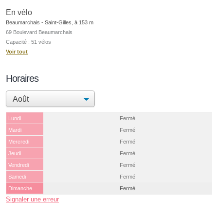
En vélo
Beaumarchais - Saint-Gilles, à 153 m
69 Boulevard Beaumarchais
Capacité : 51 vélos
Voir tout
Horaires
Lundi
Fermé
Mardi
Fermé
Mercredi
Fermé
Jeudi
Fermé
Vendredi
Fermé
Samedi
Fermé
Dimanche
Fermé
Signaler une erreur