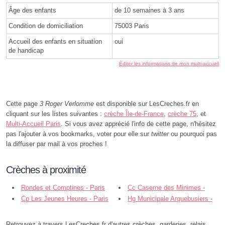
Âge des enfants
de 10 semaines à 3 ans
Condition de domiciliation
75003 Paris
Accueil des enfants en situation
oui
de handicap
Éditer les informations de mon multi-accueil
Cette page
3 Roger Verlomme
est disponible sur LesCreches.fr en
cliquant sur les listes suivantes :
crèche Île-de-France
,
crèche 75
, et
Multi-Accueil Paris
. Si vous avez apprécié l'info de cette page, n'hésitez
pas l'ajouter à vos bookmarks, voter pour elle sur
twitter
ou pourquoi pas
la diffuser par mail à vos proches !
Crèches à proximité
Rondes et Comptines - Paris
Cc Caserne des Minimes -
Cp Les Jeunes Heures - Paris
Paris
Hg Municipale Arquebusiers -
Paris
Retrouvez à travers LesCreches.fr d'autres crèches, garderies, relais