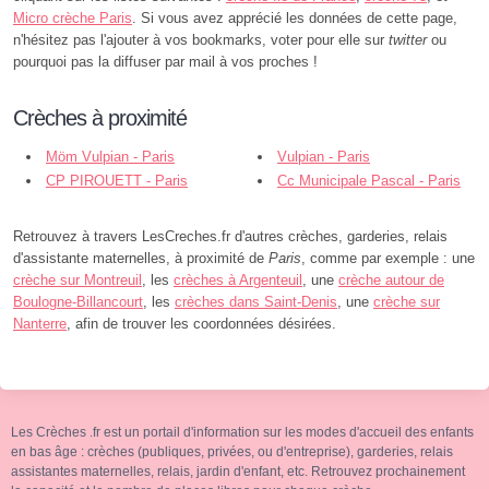
Micro crèche Paris
. Si vous avez apprécié les données de cette page,
n'hésitez pas l'ajouter à vos bookmarks, voter pour elle sur
twitter
ou
pourquoi pas la diffuser par mail à vos proches !
Crèches à proximité
Möm Vulpian - Paris
Vulpian - Paris
CP PIROUETT - Paris
Cc Municipale Pascal - Paris
Retrouvez à travers LesCreches.fr d'autres crèches, garderies, relais
d'assistante maternelles, à proximité de
Paris
, comme par exemple : une
crèche sur Montreuil
, les
crèches à Argenteuil
, une
crèche autour de
Boulogne-Billancourt
, les
crèches dans Saint-Denis
, une
crèche sur
Nanterre
, afin de trouver les coordonnées désirées.
Les Crèches .fr est un portail d'information sur les modes d'accueil des enfants
en bas âge : crèches (publiques, privées, ou d'entreprise), garderies, relais
assistantes maternelles, relais, jardin d'enfant, etc. Retrouvez prochainement