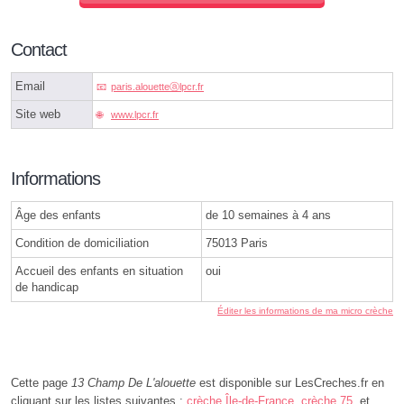
Contact
Email
paris.alouetteⓐlpcr.fr
Site web
www.lpcr.fr
Informations
Âge des enfants
de 10 semaines à 4 ans
Condition de domiciliation
75013 Paris
Accueil des enfants en situation
oui
de handicap
Éditer les informations de ma micro crèche
Cette page
13 Champ De L'alouette
est disponible sur LesCreches.fr en
cliquant sur les listes suivantes :
crèche Île-de-France
,
crèche 75
, et