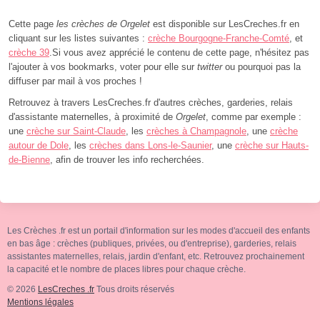
Cette page
les crèches de Orgelet
est disponible sur LesCreches.fr en
cliquant sur les listes suivantes :
crèche Bourgogne-Franche-Comté
, et
crèche 39
.Si vous avez apprécié le contenu de cette page, n'hésitez pas
l'ajouter à vos bookmarks, voter pour elle sur
twitter
ou pourquoi pas la
diffuser par mail à vos proches !
Retrouvez à travers LesCreches.fr d'autres crèches, garderies, relais
d'assistante maternelles, à proximité de
Orgelet
, comme par exemple :
une
crèche sur Saint-Claude
, les
crèches à Champagnole
, une
crèche
autour de Dole
, les
crèches dans Lons-le-Saunier
, une
crèche sur Hauts-
de-Bienne
, afin de trouver les info recherchées.
Les Crèches .fr est un portail d'information sur les modes d'accueil des enfants
en bas âge : crèches (publiques, privées, ou d'entreprise), garderies, relais
assistantes maternelles, relais, jardin d'enfant, etc. Retrouvez prochainement
la capacité et le nombre de places libres pour chaque crèche.
© 2026
LesCreches .fr
Tous droits réservés
Mentions légales