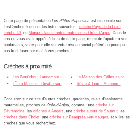
Cette page de présentation
Les P'tites Papouilles
est disponible sur
LesCreches.fr depuis les listes suivantes :
crèche Pays de la Loire
,
crèche 49
, ou
Maison d'assistantes maternelles Orée-d'Anjou
. Dans le
cas ou vous avez apprécié l'info de cette page, merci de l'ajouter à vos
bookmarks, voter pour elle sur votre réseau social préféré ou pourquoi
pas la diffuser par mail à vos proches !
Crèches à proximité
Les Bout'chou, Landemont -
La Maison des Câlins saint
Orée-d'Anjou
L'Île à Malices - Divatte-sur-
Laurent des Autels - Orée-d'Anjou
Sèvre & Loire - Antenne -
Loire
Divatte-sur-Loire
Consultez sur ce site d'autres crèches, garderies, relais d'assistante
maternelles, proches de
Orée-d'Anjou
, comme : une
crèche sur
Sèvremoine
, les
crèches à Angers
, une
crèche autour de Saumur
, les
crèches dans Cholet
, une
crèche sur Beaupréau-en-Mauges
, et y lire les
creches que vous recherchez.