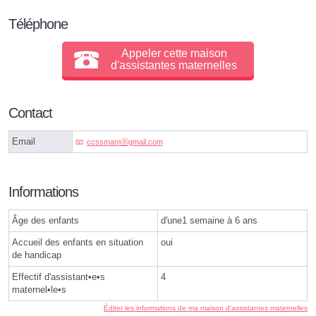
Téléphone
Appeler cette maison
d'assistantes maternelles
Contact
Email
ccssmamⓐgmail.com
Informations
Âge des enfants
d'une1 semaine à 6 ans
Accueil des enfants en situation
oui
de handicap
Effectif d'assistant•e•s
4
maternel•le•s
Éditer les informations de ma maison d'assistantes maternelles