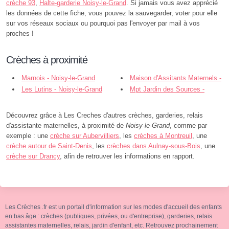
crèche 93
,
Halte-garderie Noisy-le-Grand
. Si jamais vous avez apprécié
les données de cette fiche, vous pouvez la sauvegarder, voter pour elle
sur vos réseaux sociaux ou pourquoi pas l'envoyer par mail à vos
proches !
Crèches à proximité
Marnois - Noisy-le-Grand
Maison d'Assitants Maternels -
Les Lutins - Noisy-le-Grand
Mam la Maison Aux Malices -
Mpt Jardin des Sources -
Noisy-le-Grand
Noisy-le-Grand
Découvrez grâce à Les Creches d'autres crèches, garderies, relais
d'assistante maternelles, à proximité de
Noisy-le-Grand
, comme par
exemple : une
crèche sur Aubervilliers
, les
crèches à Montreuil
, une
crèche autour de Saint-Denis
, les
crèches dans Aulnay-sous-Bois
, une
crèche sur Drancy
, afin de retrouver les informations en rapport.
Les Crèches .fr est un portail d'information sur les modes d'accueil des enfants
en bas âge : crèches (publiques, privées, ou d'entreprise), garderies, relais
assistantes maternelles, relais, jardin d'enfant, etc. Retrouvez prochainement