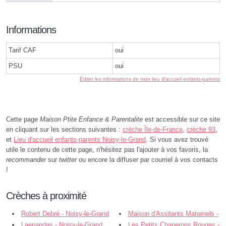
Informations
Tarif CAF
oui
PSU
oui
Éditer les informations de mon lieu d'accueil enfants-parents
Cette page
Maison Ptite Enfance & Parentalite
est accessible sur ce site
en cliquant sur les sections suivantes :
crèche Île-de-France
,
crèche 93
,
et
Lieu d'accueil enfants-parents Noisy-le-Grand
. Si vous avez trouvé
utile le contenu de cette page, n'hésitez pas l'ajouter à vos favoris, la
recommander
sur
twitter
ou encore la diffuser par courriel à vos contacts
!
Crèches à proximité
Robert Debré - Noisy-le-Grand
Maison d'Assitants Maternels -
Laepandas - Noisy-le-Grand
Mam la Maison Aux Malices -
Les Petits Chaperons Rouges -