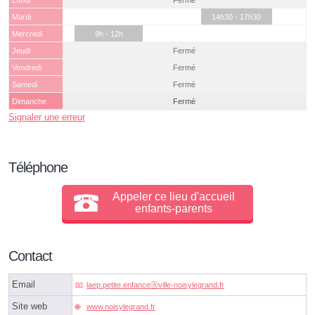
Lundi
Fermé
Mardi
14h30 - 17h30
Mercredi
9h - 12h
Jeudi
Fermé
Vendredi
Fermé
Samedi
Fermé
Dimanche
Fermé
Signaler une erreur
Téléphone
Appeler ce lieu d'accueil
enfants-parents
Contact
Email
laep.petite.enfanceⓐville-noisylegrand.fr
Site web
www.noisylegrand.fr