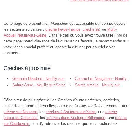
Cette page de présentation
Mandoline
est accessible sur ce site depuis
les sections suivantes :
crèche Île-de-France
,
crèche 92
, ou
Multi-
Accueil Neuilly-sur-Seine
. Dans le cas ou vous avez trouvé utile l'info de
cette page, merci d'avance de l'ajouter à vos favoris, la
recommander
sur
votre réseau social préféré ou encore la diffuser par courriel à vos
contacts !
Crèches à proximité
Germain Houdard - Neuilly-sur-
Caramel et Nougatine - Neuilly-
Seine
Sainte Anne - Neuilly-sur-Seine
sur-Seine
Sainte Amelie - Neuilly-sur-
Seine
Découvrez de plus grâce à Les Creches d'autres crèches, garderies,
relais d'assistante maternelles, autour de
Neuilly-sur-Seine
, comme : une
crèche sur Nanterre
, les
crèches à Asnières-sur-Seine
, une
crèche
autour de Colombes
, les
crèches dans Boulogne-Billancourt
, une
crèche
sur Courbevoie
, afin d'y retrouver les creches que vous recherchez.