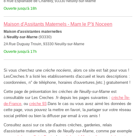
8 Rue Esplanade de Chantilly, 93330 Neuilly-sur-Marne
Ouverte jusqu'à 18h
Maison d'Assitants Maternels - Mam le P'ti Noceen
Maison d'assistantes maternelles
à
Neuilly-sur-Marne
(93330)
2A Rue Duguay Trouin, 93330 Neuilly-sur-Marne
Ouverte jusqu'à 17h
Si vous cherchez une
crèche nocéens
, alors ce site est fait pour vous !
LesCreches.fr a listé les etablissements d'accueil et leurs descriptions :
coordonnées, n° de téléphone, horaires d'ouvertures,(etc.) gratuitement !
Cette page de présentation
les crèches de Neuilly-sur-Marne
est
consultable sur Les Creches .fr depuis les pages suivantes :
crèche Île-
de-France
, ou
crèche 93
.Dans le cas ou vous avez aimé les données de
cette page, vous pouvez la mettre en favori, la
partager
sur votre réseau
social préféré ou bien la diffuser par email à vos amis !
Consultez aussi sur ce site d'autres crèches, garderies, relais
d'assistante maternelles, près de
Neuilly-sur-Marne
, comme par exemple