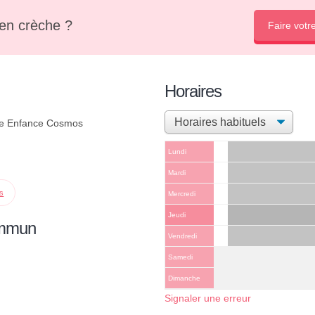
en crèche ?
Faire votr
Horaires
ite Enfance Cosmos
Lundi
Mardi
ps
Mercredi
Jeudi
ommun
Vendredi
Samedi
Dimanche
Signaler une erreur