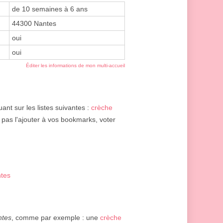
de 10 semaines à 6 ans
44300 Nantes
oui
oui
Éditer les informations de mon multi-accueil
ant sur les listes suivantes :
crèche
 pas l'ajouter à vos bookmarks, voter
ntes
ntes
, comme par exemple : une
crèche