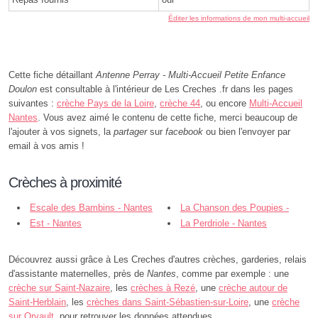
Éditer les informations de mon multi-accueil
Cette fiche détaillant
Antenne Perray - Multi-Accueil Petite Enfance
Doulon
est consultable à l'intérieur de Les Creches .fr dans les pages
suivantes :
crèche Pays de la Loire
,
crèche 44
, ou encore
Multi-Accueil
Nantes
. Vous avez aimé le contenu de cette fiche, merci beaucoup de
l'ajouter à vos signets, la
partager
sur
facebook
ou bien l'envoyer par
email à vos amis !
Crèches à proximité
Escale des Bambins - Nantes
La Chanson des Poupies -
Est - Nantes
Nantes
La Perdriole - Nantes
Découvrez aussi grâce à Les Creches d'autres crèches, garderies, relais
d'assistante maternelles, près de
Nantes
, comme par exemple : une
crèche sur Saint-Nazaire
, les
crèches à Rezé
, une
crèche autour de
Saint-Herblain
, les
crèches dans Saint-Sébastien-sur-Loire
, une
crèche
sur Orvault
, pour retrouver les données attendues.