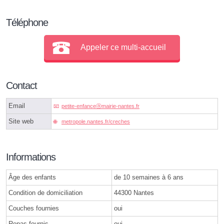
Téléphone
Appeler ce multi-accueil
Contact
Email
petite-enfanceⓐmairie-nantes.fr
Site web
metropole.nantes.fr/creches
Informations
Âge des enfants
de 10 semaines à 6 ans
Condition de domiciliation
44300 Nantes
Couches fournies
oui
Repas fournis
oui