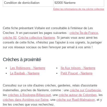
Condition de domiciliation
92000 Nanterre
Éditer les informations de ma crèche collective
Cette fiche présentant
Voltaire
est consultable à l'intérieur de Les
Creches .fr en parcourant les pages suivantes :
crèche Île-de-France
,
crèche 92
,
Crèche collective Nanterre
. Si jamais vous avez aimé les
conseils de cette fiche, n'hésitez pas l'ajouter à vos signets, la
partager
sur vos réseaux sociaux ou bien l'envoyer par email à vos amis !
Crèches à proximité
Les Robinsons - Nanterre
Ile Aux trésors - Nanterre
Le Baobab - Nanterre
Petit Poucet - Nanterre
Consultez sur ce site d'autres crèches, garderies, relais d'assistante
maternelles, proches de
Nanterre
, comme : une
crèche sur Courbevoie
,
les
crèches à Boulogne-Billancourt
, une
crèche autour de Colombes
, les
crèches dans Asnières-sur-Seine
, une
crèche sur Rueil-Malmaison
, et y
lire les creches que vous recherchez.