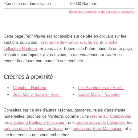
Condition de domiciliation
92000 Nanterre
Éditer les informations de ma crèche collective
Cette page
Petit Navire
est accessible sur ce site en cliquant sur les
sections suivantes :
crèche Île-de-France
,
crèche 92
, et
Crèche
collective Nanterre
. Si vous avez trouvé utile l'information de cette page,
n'hésitez pas l'ajouter à vos favoris, la
recommander
sur
twitter
ou
encore la diffuser par courriel à vos contacts !
Crèches à proximité
Clapotis - Nanterre
Les Aventuriers de Rueil -
Jean Marie Toutain - Rueil-
Colmar - Rueil-Malmaison
Castel Marly - Nanterre
Malmaison
Consultez sur ce site d'autres crèches, garderies, relais d'assistante
maternelles, proches de
Nanterre
, comme : une
crèche sur Courbevoie
,
les
crèches à Boulogne-Billancourt
, une
crèche autour de Colombes
, les
crèches dans Asnières-sur-Seine
, une
crèche sur Rueil-Malmaison
, et y
lire les creches que vous recherchez.