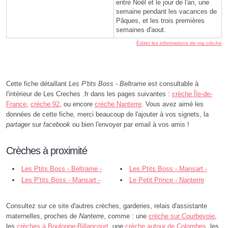
entre Noël et le jour de l'an, une
semaine pendant les vacances de
Pâques, et les trois premières
semaines d'aout.
Éditer les informations de ma crèche
Cette fiche détaillant
Les P'tits Boss - Beltrame
est consultable à
l'intérieur de Les Creches .fr dans les pages suivantes :
crèche Île-de-
France
,
crèche 92
, ou encore
crèche Nanterre
. Vous avez aimé les
données de cette fiche, merci beaucoup de l'ajouter à vos signets, la
partager
sur
facebook
ou bien l'envoyer par email à vos amis !
Crèches à proximité
Les Ptits Boss - Beltrame -
Les Ptits Boss - Mansart -
Nanterre
Les P'tits Boss - Mansart -
Nanterre
Le Petit Prince - Nanterre
Nanterre
Consultez sur ce site d'autres crèches, garderies, relais d'assistante
maternelles, proches de
Nanterre
, comme : une
crèche sur Courbevoie
,
les
crèches à Boulogne-Billancourt
, une
crèche autour de Colombes
, les