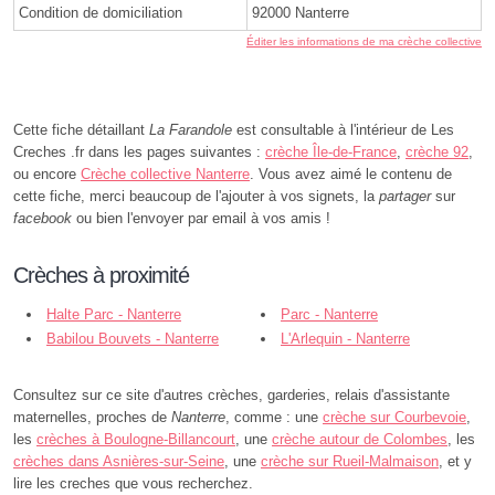
Condition de domiciliation
92000 Nanterre
Éditer les informations de ma crèche collective
Cette fiche détaillant
La Farandole
est consultable à l'intérieur de Les
Creches .fr dans les pages suivantes :
crèche Île-de-France
,
crèche 92
,
ou encore
Crèche collective Nanterre
. Vous avez aimé le contenu de
cette fiche, merci beaucoup de l'ajouter à vos signets, la
partager
sur
facebook
ou bien l'envoyer par email à vos amis !
Crèches à proximité
Halte Parc - Nanterre
Parc - Nanterre
Babilou Bouvets - Nanterre
L'Arlequin - Nanterre
Consultez sur ce site d'autres crèches, garderies, relais d'assistante
maternelles, proches de
Nanterre
, comme : une
crèche sur Courbevoie
,
les
crèches à Boulogne-Billancourt
, une
crèche autour de Colombes
, les
crèches dans Asnières-sur-Seine
, une
crèche sur Rueil-Malmaison
, et y
lire les creches que vous recherchez.