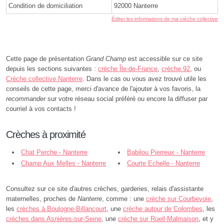
Condition de domiciliation
92000 Nanterre
Éditer les informations de ma crèche collective
Cette page de présentation
Grand Champ
est accessible sur ce site
depuis les sections suivantes :
crèche Île-de-France
,
crèche 92
, ou
Crèche collective Nanterre
. Dans le cas ou vous avez trouvé utile les
conseils de cette page, merci d'avance de l'ajouter à vos favoris, la
recommander
sur votre réseau social préféré ou encore la diffuser par
courriel à vos contacts !
Crèches à proximité
Chat Perche - Nanterre
Babilou Pierreux - Nanterre
Champ Aux Melles - Nanterre
Courte Echelle - Nanterre
Consultez sur ce site d'autres crèches, garderies, relais d'assistante
maternelles, proches de
Nanterre
, comme : une
crèche sur Courbevoie
,
les
crèches à Boulogne-Billancourt
, une
crèche autour de Colombes
, les
crèches dans Asnières-sur-Seine
, une
crèche sur Rueil-Malmaison
, et y