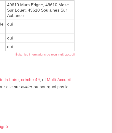
49610 Murs Erigne, 49610 Moze
Sur Louet, 49610 Soulaines Sur
Aubance
de
oui
oui
oui
Éditer les informations de mon multi-accueil
e la Loire
,
crèche 49
, et
Multi-Accueil
our elle sur
twitter
ou pourquoi pas la
é
igné