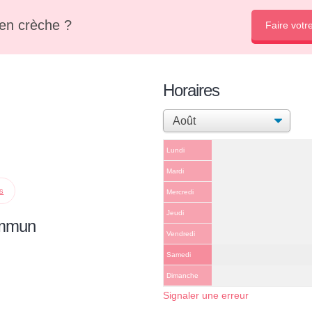
en crèche ?
Faire votr
Horaires
Lundi
Mardi
ps
Mercredi
Jeudi
ommun
Vendredi
Samedi
Dimanche
Signaler une erreur