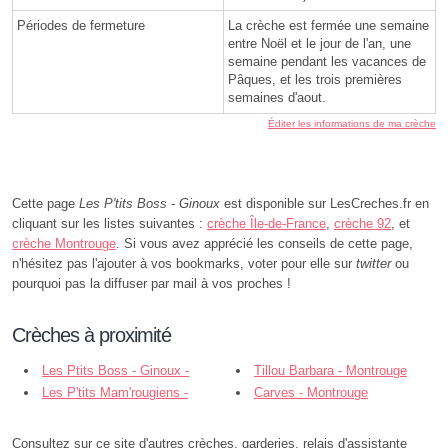
Périodes de fermeture
La crèche est fermée une semaine
entre Noël et le jour de l'an, une
semaine pendant les vacances de
Pâques, et les trois premières
semaines d'aout.
Éditer les informations de ma crèche
Cette page
Les P'tits Boss - Ginoux
est disponible sur LesCreches.fr en
cliquant sur les listes suivantes :
crèche Île-de-France
,
crèche 92
, et
crèche Montrouge
. Si vous avez apprécié les conseils de cette page,
n'hésitez pas l'ajouter à vos bookmarks, voter pour elle sur
twitter
ou
pourquoi pas la diffuser par mail à vos proches !
Crèches à proximité
Les Ptits Boss - Ginoux -
Tillou Barbara - Montrouge
Montrouge
Les P'tits Mam'rougiens -
Carves - Montrouge
Montrouge
Consultez sur ce site d'autres crèches, garderies, relais d'assistante