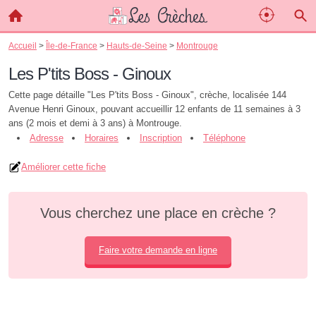
Accueil
>
Île-de-France
>
Hauts-de-Seine
>
Montrouge
Les P'tits Boss - Ginoux
Cette page détaille "Les P'tits Boss - Ginoux", crèche, localisée 144
Avenue Henri Ginoux, pouvant accueillir 12 enfants de 11 semaines à 3
ans (2 mois et demi à 3 ans) à Montrouge.
Adresse
Horaires
Inscription
Téléphone
Améliorer cette fiche
Vous cherchez une place en crèche ?
Faire votre demande en ligne