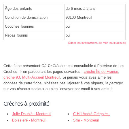
Âge des enfants
de 6 mois à 3 ans
Condition de domiciliation
93100 Montreuil
Couches fournies
oui
Repas fournis
oui
Éditer les informations de mon multi-accueil
Cette fiche présentant
Où Tu Crèches
est consultable à l'intérieur de Les
Creches .fr en parcourant les pages suivantes :
crèche Île-de-France
,
crèche 93
,
Multi-Accueil Montreuil
. Si jamais vous avez aimé les
données de cette fiche, n'hésitez pas l'ajouter à vos signets, la
partager
sur vos réseaux sociaux ou bien l'envoyer par email à vos amis !
Crèches à proximité
Julie Daubié - Montreuil
C.H.I André Grégoire -
Boissiere - Montreuil
Montreuil
Sfm - Montreuil