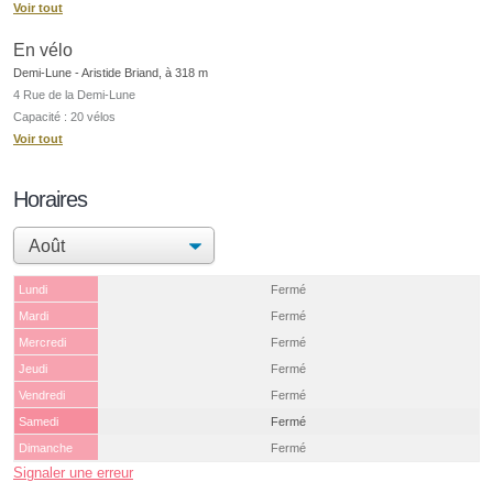
Voir tout
En vélo
Demi-Lune - Aristide Briand, à 318 m
4 Rue de la Demi-Lune
Capacité : 20 vélos
Voir tout
Horaires
Lundi
Fermé
Mardi
Fermé
Mercredi
Fermé
Jeudi
Fermé
Vendredi
Fermé
Samedi
Fermé
Dimanche
Fermé
Signaler une erreur