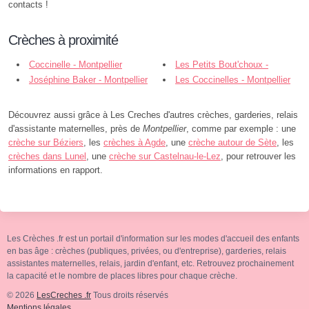
contacts !
Crèches à proximité
Coccinelle - Montpellier
Les Petits Bout'choux -
Joséphine Baker - Montpellier
Montpellier
Les Coccinelles - Montpellier
Découvrez aussi grâce à Les Creches d'autres crèches, garderies, relais
d'assistante maternelles, près de
Montpellier
, comme par exemple : une
crèche sur Béziers
, les
crèches à Agde
, une
crèche autour de Sète
, les
crèches dans Lunel
, une
crèche sur Castelnau-le-Lez
, pour retrouver les
informations en rapport.
Les Crèches .fr est un portail d'information sur les modes d'accueil des enfants
en bas âge : crèches (publiques, privées, ou d'entreprise), garderies, relais
assistantes maternelles, relais, jardin d'enfant, etc. Retrouvez prochainement
la capacité et le nombre de places libres pour chaque crèche.
© 2026
LesCreches .fr
Tous droits réservés
Mentions légales