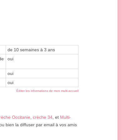
de 10 semaines à 3 ans
de
oui
oui
oui
Éditer les informations de mon multi-accueil
rèche Occitanie
,
crèche 34
, et
Multi-
ou bien la diffuser par email à vos amis