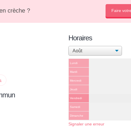
en crèche ?
Faire votr
Horaires
Lundi
Mardi
ps
Mercredi
Jeudi
ommun
Vendredi
Samedi
Dimanche
Signaler une erreur