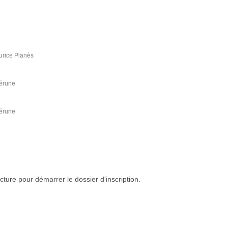
urice Planès
vérune
vérune
cture pour démarrer le dossier d'inscription.