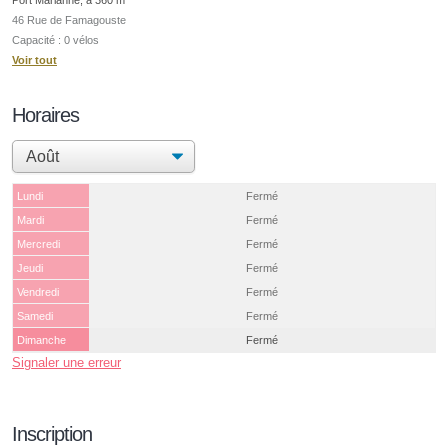
46 Rue de Famagouste
Capacité : 0 vélos
Voir tout
Horaires
Lundi
Fermé
Mardi
Fermé
Mercredi
Fermé
Jeudi
Fermé
Vendredi
Fermé
Samedi
Fermé
Dimanche
Fermé
Signaler une erreur
Inscription