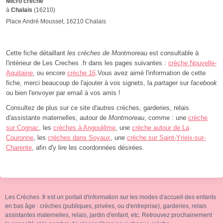
Micro crèche
à
Chalais
(16210)
Place André Mousset, 16210 Chalais
Cette fiche détaillant
les crèches de Montmoreau
est consultable à
l'intérieur de Les Creches .fr dans les pages suivantes :
crèche Nouvelle-
Aquitaine
, ou encore
crèche 16
.Vous avez aimé l'information de cette
fiche, merci beaucoup de l'ajouter à vos signets, la
partager
sur
facebook
ou bien l'envoyer par email à vos amis !
Consultez de plus sur ce site d'autres crèches, garderies, relais
d'assistante maternelles, autour de
Montmoreau
, comme : une
crèche
sur Cognac
, les
crèches à Angoulême
, une
crèche autour de La
Couronne
, les
crèches dans Soyaux
, une
crèche sur Saint-Yrieix-sur-
Charente
, afin d'y lire les coordonnées désirées.
Les Crèches .fr est un portail d'information sur les modes d'accueil des enfants
en bas âge : crèches (publiques, privées, ou d'entreprise), garderies, relais
assistantes maternelles, relais, jardin d'enfant, etc. Retrouvez prochainement