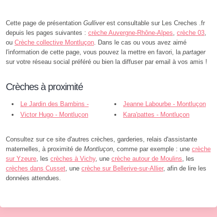
Cette page de présentation
Gulliver
est consultable sur Les Creches .fr
depuis les pages suivantes :
crèche Auvergne-Rhône-Alpes
,
crèche 03
,
ou
Crèche collective Montluçon
. Dans le cas ou vous avez aimé
l'information de cette page, vous pouvez la mettre en favori, la
partager
sur votre réseau social préféré ou bien la diffuser par email à vos amis !
Crèches à proximité
Le Jardin des Bambins -
Jeanne Labourbe - Montluçon
Montluçon
Victor Hugo - Montluçon
Kara'pattes - Montluçon
Consultez sur ce site d'autres crèches, garderies, relais d'assistante
maternelles, à proximité de
Montluçon
, comme par exemple : une
crèche
sur Yzeure
, les
crèches à Vichy
, une
crèche autour de Moulins
, les
crèches dans Cusset
, une
crèche sur Bellerive-sur-Allier
, afin de lire les
données attendues.