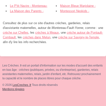
Le P'tit Navire - Montereau-
Maison Bleue Marjolaine -
Fault-Yonne
La Maison des Parents -
Montereau-Fault-Yonne
Montessori Neokids -
Montereau-Fault-Yonne
Montereau - Montereau-Fault-Yonne
Consultez de plus sur ce site d'autres crèches, garderies, relais
d'assistante maternelles, autour de
Montereau-Fault-Yonne
, comme : une
crèche sur Chelles
, les
crèches à Meaux
, une
crèche autour de Pontault-
Combault
, les
crèches dans Melun
, une
crèche sur Savigny-le-Temple
,
afin d'y lire les info recherchées.
Les Crèches .fr est un portail d'information sur les modes d'accueil des enfants
en bas âge : crèches (publiques, privées, ou d'entreprise), garderies, relais
assistantes maternelles, relais, jardin d'enfant, etc. Retrouvez prochainement
la capacité et le nombre de places libres pour chaque crèche.
© 2026
LesCreches .fr
Tous droits réservés
Mentions légales