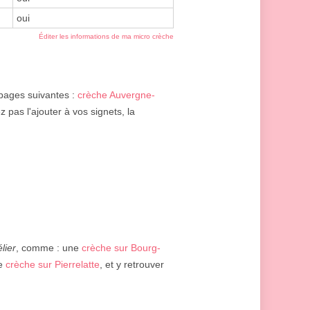
oui
Éditer les informations de ma micro crèche
 pages suivantes :
crèche Auvergne-
z pas l'ajouter à vos signets, la
n
lier
, comme : une
crèche sur Bourg-
ne
crèche sur Pierrelatte
, et y retrouver