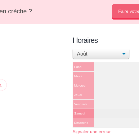
en crèche ?
Faire votr
Horaires
Lundi
Mardi
ps
Mercredi
Jeudi
Vendredi
Samedi
Dimanche
Signaler une erreur