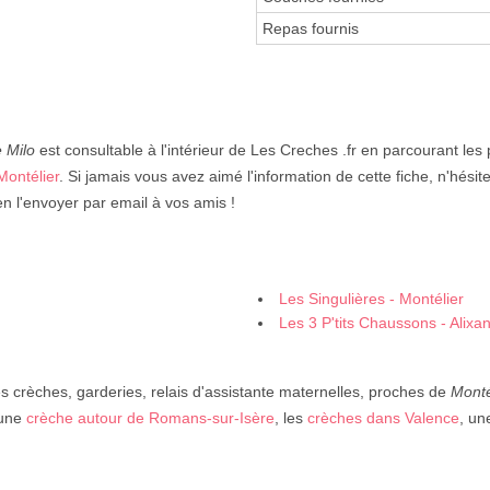
Repas fournis
e Milo
est consultable à l'intérieur de Les Creches .fr en parcourant les
Montélier
. Si jamais vous avez aimé l'information de cette fiche, n'hésite
n l'envoyer par email à vos amis !
Les Singulières - Montélier
Les 3 P'tits Chaussons - Alixa
 crèches, garderies, relais d'assistante maternelles, proches de
Monté
 une
crèche autour de Romans-sur-Isère
, les
crèches dans Valence
, u