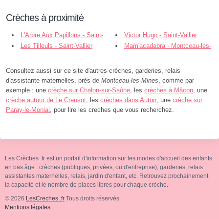
Crèches à proximité
L'Arbre Aux Papillons - Saint-
Victor Hugo - Saint-Vallier
Vallier
Les Tilleuls - Saint-Vallier
Mam'acadabra - Montceau-les-
Mines
Consultez aussi sur ce site d'autres crèches, garderies, relais
d'assistante maternelles, près de
Montceau-les-Mines
, comme par
exemple : une
crèche sur Chalon-sur-Saône
, les
crèches à Mâcon
, une
crèche autour de Le Creusot
, les
crèches dans Autun
, une
crèche sur
Paray-le-Monial
, pour lire les creches que vous recherchez.
Les Crèches .fr est un portail d'information sur les modes d'accueil des enfants
en bas âge : crèches (publiques, privées, ou d'entreprise), garderies, relais
assistantes maternelles, relais, jardin d'enfant, etc. Retrouvez prochainement
la capacité et le nombre de places libres pour chaque crèche.
© 2026
LesCreches .fr
Tous droits réservés
Mentions légales