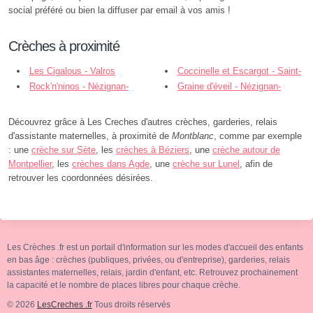
social préféré ou bien la diffuser par email à vos amis !
Crèches à proximité
Les Cigalous - Valros
Coccinelle et Escargot - Saint-
Rock'n'ninos - Nézignan-
Thibéry
Graine d'éveil - Nézignan-
l'Évêque
l'Évêque
Découvrez grâce à Les Creches d'autres crèches, garderies, relais
d'assistante maternelles, à proximité de
Montblanc
, comme par exemple
: une
crèche sur Sète
, les
crèches à Béziers
, une
crèche autour de
Montpellier
, les
crèches dans Agde
, une
crèche sur Lunel
, afin de
retrouver les coordonnées désirées.
Les Crèches .fr est un portail d'information sur les modes d'accueil des enfants
en bas âge : crèches (publiques, privées, ou d'entreprise), garderies, relais
assistantes maternelles, relais, jardin d'enfant, etc. Retrouvez prochainement
la capacité et le nombre de places libres pour chaque crèche.
© 2026
LesCreches .fr
Tous droits réservés