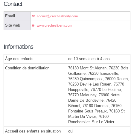
Contact
Email
accueilⓐcrechesliberty.com
Site web
www.crechesliberty.com
Informations
Âge des enfants
de 10 semaines à 4 ans
Condition de domiciliation
76130 Mont St Aignan, 76230 Bois
Guillaume, 76230 Isneauville,
76230 Quincampoix, 76000 Rouen,
76250 Deville Les Rouen, 76770
Houppeville, 76770 Le Houlme,
76770 Malaunay, 76960 Notre
Dame De Bondeville, 76420
Bihorel, 76160 Darnetal, 76160
Fontaine Sous Preaux, 76160 St
Martin Du Vivier, 76160
Roncherolles Sur Le Vivier
Accueil des enfants en situation
oui