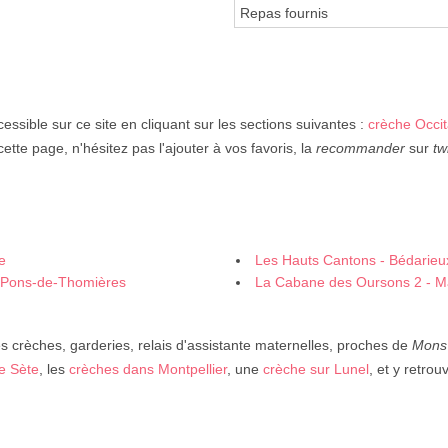
Repas fournis
essible sur ce site en cliquant sur les sections suivantes :
crèche Occit
ette page, n'hésitez pas l'ajouter à vos favoris, la
recommander
sur
tw
e
Les Hauts Cantons - Bédarieu
t-Pons-de-Thomières
La Cabane des Oursons 2 - M
 crèches, garderies, relais d'assistante maternelles, proches de
Mons
e Sète
, les
crèches dans Montpellier
, une
crèche sur Lunel
, et y retrou