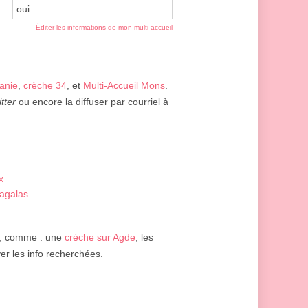
oui
Éditer les informations de mon multi-accueil
anie
,
crèche 34
, et
Multi-Accueil Mons
.
itter
ou encore la diffuser par courriel à
x
agalas
, comme : une
crèche sur Agde
, les
ver les info recherchées.