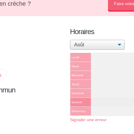
en crèche ?
Faire votr
Horaires
Lundi
Mardi
ps
Mercredi
Jeudi
ommun
Vendredi
Samedi
Dimanche
Signaler une erreur