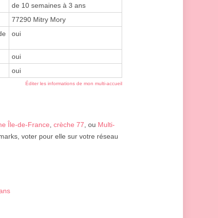
de 10 semaines à 3 ans
77290 Mitry Mory
de
oui
oui
oui
Éditer les informations de mon multi-accueil
he Île-de-France
,
crèche 77
, ou
Multi-
marks, voter pour elle sur votre réseau
ans