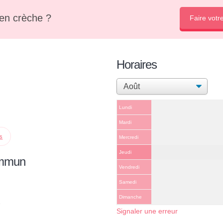
en crèche ?
Faire votr
Horaires
Lundi
Mardi
ps
Mercredi
Jeudi
ommun
Vendredi
Samedi
Dimanche
e
Signaler une erreur