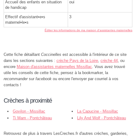
Accueil des enfants en situation
oui
de handicap
Effectif d'assistant•e•s
3
maternel•le•s
Éditer les informations de ma maison d'assistantes maternelles
Cette fiche détaillant
Coccinelles
est accessible à l'intérieur de ce site
dans les sections suivantes :
crèche Pays de la Loire
,
crèche 44
, ou
encore
Maison d'assistantes maternelles Missillac
. Vous avez trouvé
utile les conseils de cette fiche, pensez à la bookmarker, la
recommander
sur
facebook
ou encore l'envoyer par courriel à vos
contacts !
Crèches à proximité
Govilon - Missillac
La Capucine - Missillac
Ti Mam - Pontchâteau
Lily And Wolf - Pontchâteau
Retrouvez de plus à travers LesCreches.fr d'autres crèches, garderies,