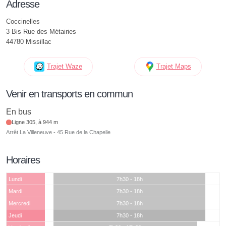
Adresse
Coccinelles
3 Bis Rue des Métairies
44780 Missillac
Trajet Waze
Trajet Maps
Venir en transports en commun
En bus
Ligne 305, à 944 m
Arrêt La Villeneuve - 45 Rue de la Chapelle
Horaires
Lundi
7h30 - 18h
Mardi
7h30 - 18h
Mercredi
7h30 - 18h
Jeudi
7h30 - 18h