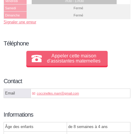
Vendredi
7h30 - 17h30
Samedi
Fermé
Dimanche
Fermé
Signaler une erreur
Téléphone
Appeler cette maison
d'assistantes maternelles
Contact
Email
coccinelles.mamⓐgmail.com
Informations
Âge des enfants
de 8 semaines à 4 ans