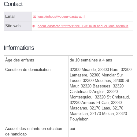
Contact
Email
louspitchousⓐcoeur-dastarac.fr
Site web
coeur-dastarac.fr/fr/rb/1999103/le-multi-accueil-lous-pitchous
Informations
Âge des enfants
de 10 semaines à 4 ans
Condition de domiciliation
32300 Mirande, 32300 Bars, 32300
Lamazere, 32300 Monclar Sur
Losse, 32300 Mouches, 32300 St
Maur, 32320 Bassoues, 32320
Castelnau D Angles, 32320
Montesquiou, 32320 St Christaud,
32230 Armous Et Cau, 32230
Mascaras, 32170 Laas, 32170
Marseillan, 32170 Mielan, 32320
Pouylebon
Accueil des enfants en situation
oui
de handicap