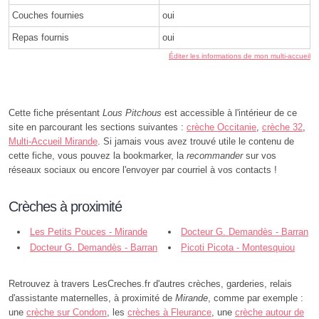
Couches fournies
oui
Repas fournis
oui
Éditer les informations de mon multi-accueil
Cette fiche présentant
Lous Pitchous
est accessible à l'intérieur de ce
site en parcourant les sections suivantes :
crèche Occitanie
,
crèche 32
,
Multi-Accueil Mirande
. Si jamais vous avez trouvé utile le contenu de
cette fiche, vous pouvez la bookmarker, la
recommander
sur vos
réseaux sociaux ou encore l'envoyer par courriel à vos contacts !
Crèches à proximité
Les Petits Pouces - Mirande
Docteur G. Demandès - Barran
Docteur G. Demandès - Barran
Picoti Picota - Montesquiou
Retrouvez à travers LesCreches.fr d'autres crèches, garderies, relais
d'assistante maternelles, à proximité de
Mirande
, comme par exemple :
une
crèche sur Condom
, les
crèches à Fleurance
, une
crèche autour de