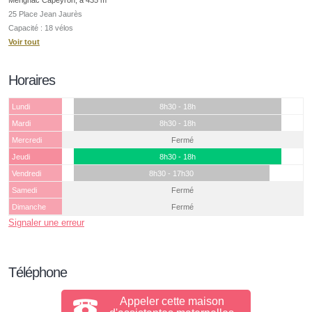
25 Place Jean Jaurès
Capacité : 18 vélos
Voir tout
Horaires
Lundi
8h30 - 18h
Mardi
8h30 - 18h
Mercredi
Fermé
Jeudi
8h30 - 18h
Vendredi
8h30 - 17h30
Samedi
Fermé
Dimanche
Fermé
Signaler une erreur
Téléphone
Appeler cette maison