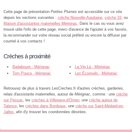
Cette page de présentation
Petites Plumes
est accessible sur ce site
depuis les sections suivantes :
crèche Nouvelle-Aquitaine
,
crèche 33
, ou
Maison d'assistantes maternelles Mérignac
. Dans le cas ou vous avez
trouvé utile l'info de cette page, merci d'avance de l'ajouter à vos favoris,
la
recommander
sur votre réseau social préféré ou encore la diffuser par
courriel à vos contacts !
Crèches à proximité
Badaboum - Mérignac
La Vie Là - Mérignac
Tom Pouce - Mérignac
Les Écureuils - Mérignac
Retrouvez de plus à travers LesCreches.fr d'autres crèches, garderies,
relais d'assistante maternelles, autour de
Mérignac
, comme : une
crèche
sur Pessac
, les
crèches à Villenave-d'Ornon
, une
crèche autour de
Talence
, les
crèches dans Bordeaux
, une
crèche sur Saint-Médard-en-
Jalles
, afin d'y trouver les coordonnées désirées.