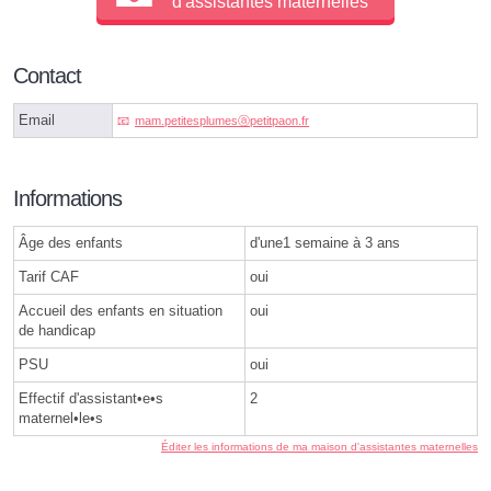
d'assistantes maternelles
Contact
Email
mam.petitesplumesⓐpetitpaon.fr
Informations
Âge des enfants
d'une1 semaine à 3 ans
Tarif CAF
oui
Accueil des enfants en situation
oui
de handicap
PSU
oui
Effectif d'assistant•e•s
2
maternel•le•s
Éditer les informations de ma maison d'assistantes maternelles