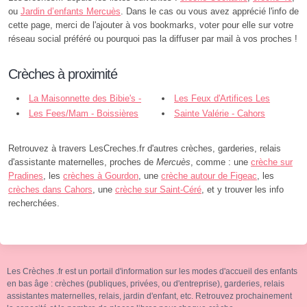
ou
Jardin d’enfants Mercuès
. Dans le cas ou vous avez apprécié l'info de
cette page, merci de l'ajouter à vos bookmarks, voter pour elle sur votre
réseau social préféré ou pourquoi pas la diffuser par mail à vos proches !
Crèches à proximité
La Maisonnette des Bibie's -
Les Feux d'Artifices Les
Pradines
Les Fees/Mam - Boissières
Paillettes - Cahors
Sainte Valérie - Cahors
Retrouvez à travers LesCreches.fr d'autres crèches, garderies, relais
d'assistante maternelles, proches de
Mercuès
, comme : une
crèche sur
Pradines
, les
crèches à Gourdon
, une
crèche autour de Figeac
, les
crèches dans Cahors
, une
crèche sur Saint-Céré
, et y trouver les info
recherchées.
Les Crèches .fr est un portail d'information sur les modes d'accueil des enfants
en bas âge : crèches (publiques, privées, ou d'entreprise), garderies, relais
assistantes maternelles, relais, jardin d'enfant, etc. Retrouvez prochainement