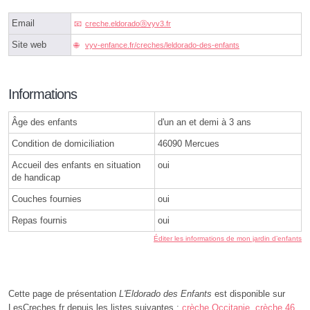
Email
creche.eldoradoⓐvyv3.fr
Site web
vyv-enfance.fr/creches/leldorado-des-enfants
Informations
Âge des enfants
d'un an et demi à 3 ans
Condition de domiciliation
46090 Mercues
Accueil des enfants en situation
oui
de handicap
Couches fournies
oui
Repas fournis
oui
Éditer les informations de mon jardin d’enfants
Cette page de présentation
L'Eldorado des Enfants
est disponible sur
LesCreches.fr depuis les listes suivantes :
crèche Occitanie
,
crèche 46
,