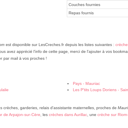
Couches fournies
Repas fournis
om
est disponible sur LesCreches.fr depuis les listes suivantes :
crèche
ous avez apprécié l'info de cette page, merci de l'ajouter à vos bookmar
er par mail à vos proches !
Pays - Mauriac
lalie
Les P'tits Loups Doriens - Sai
 crèches, garderies, relais d'assistante maternelles, proches de
Maur
ur de Arpajon-sur-Cère
, les
crèches dans Aurillac
, une
crèche sur Rio