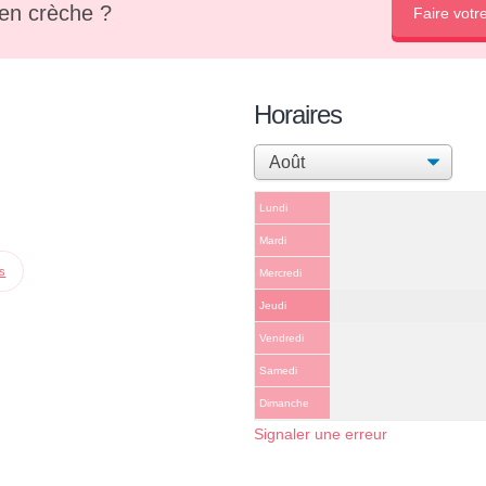
en crèche ?
Faire votr
Horaires
Lundi
Mardi
ps
Mercredi
Jeudi
Vendredi
Samedi
Dimanche
Signaler une erreur