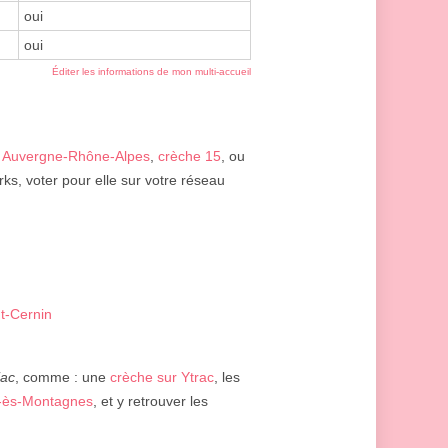
oui
oui
Éditer les informations de mon multi-accueil
 Auvergne-Rhône-Alpes
,
crèche 15
, ou
ks, voter pour elle sur votre réseau
nt-Cernin
iac
, comme : une
crèche sur Ytrac
, les
m-ès-Montagnes
, et y retrouver les