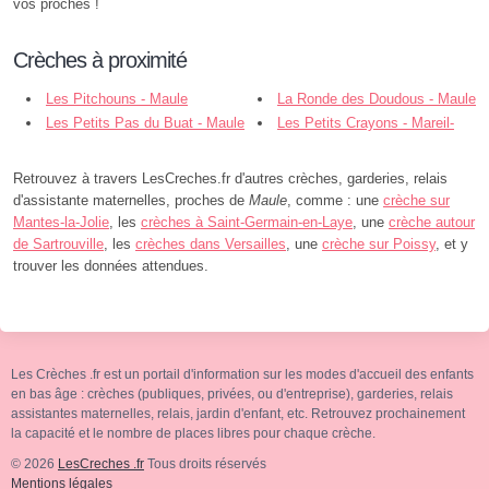
vos proches !
Crèches à proximité
Les Pitchouns - Maule
La Ronde des Doudous - Maule
Les Petits Pas du Buat - Maule
Les Petits Crayons - Mareil-
sur-Mauldre
Retrouvez à travers LesCreches.fr d'autres crèches, garderies, relais
d'assistante maternelles, proches de
Maule
, comme : une
crèche sur
Mantes-la-Jolie
, les
crèches à Saint-Germain-en-Laye
, une
crèche autour
de Sartrouville
, les
crèches dans Versailles
, une
crèche sur Poissy
, et y
trouver les données attendues.
Les Crèches .fr est un portail d'information sur les modes d'accueil des enfants
en bas âge : crèches (publiques, privées, ou d'entreprise), garderies, relais
assistantes maternelles, relais, jardin d'enfant, etc. Retrouvez prochainement
la capacité et le nombre de places libres pour chaque crèche.
© 2026
LesCreches .fr
Tous droits réservés
Mentions légales