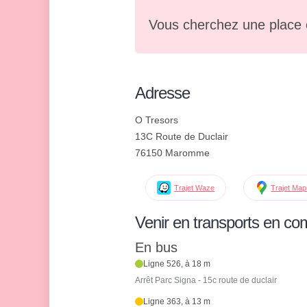
Vous cherchez une place 
Adresse
O Tresors
13C Route de Duclair
76150 Maromme
Trajet Waze
Trajet Ma
Venir en transports en c
En bus
Ligne 526, à 18 m
Arrêt Parc Signa - 15c route de duclair
Ligne 363, à 13 m