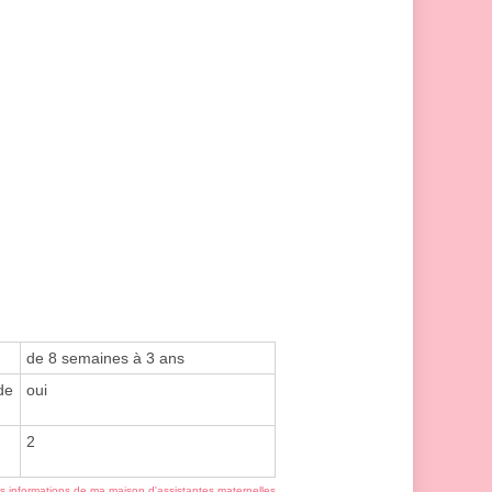
de 8 semaines à 3 ans
de
oui
2
es informations de ma maison d'assistantes maternelles