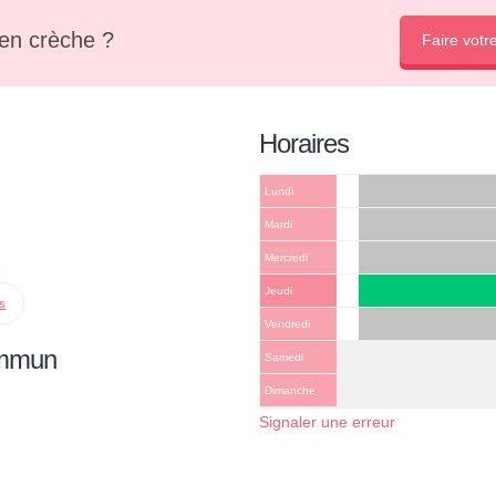
en crèche ?
Faire votr
Horaires
Lundi
Mardi
Mercredi
Jeudi
ps
Vendredi
ommun
Samedi
Dimanche
Signaler une erreur