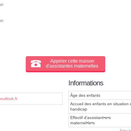
air
air
Appeler cette maison
d'assistantes maternelles
Informations
Âge des enfants
utlook.fr
Accueil des enfants en situation 
handicap
Effectif d'assistant•e•s
maternel•le•s
Éditer l