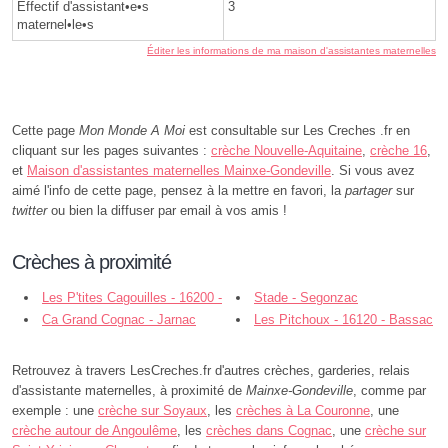
Effectif d'assistant•e•s
3
maternel•le•s
Éditer les informations de ma maison d'assistantes maternelles
Cette page
Mon Monde A Moi
est consultable sur Les Creches .fr en
cliquant sur les pages suivantes :
crèche Nouvelle-Aquitaine
,
crèche 16
,
et
Maison d'assistantes maternelles Mainxe-Gondeville
. Si vous avez
aimé l'info de cette page, pensez à la mettre en favori, la
partager
sur
twitter
ou bien la diffuser par email à vos amis !
Crèches à proximité
Les P'tites Cagouilles - 16200 -
Stade - Segonzac
Bourg-Charente
Ca Grand Cognac - Jarnac
Les Pitchoux - 16120 - Bassac
Retrouvez à travers LesCreches.fr d'autres crèches, garderies, relais
d'assistante maternelles, à proximité de
Mainxe-Gondeville
, comme par
exemple : une
crèche sur Soyaux
, les
crèches à La Couronne
, une
crèche autour de Angoulême
, les
crèches dans Cognac
, une
crèche sur